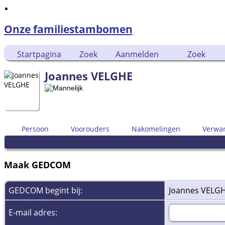
Onze familiestambomen
Startpagina
Zoek
Aanmelden
Zoek
Joannes VELGHE
Persoon
Voorouders
Nakomelingen
Verwa
Maak GEDCOM
GEDCOM begint bij:
Joannes VELG
E-mail adres: