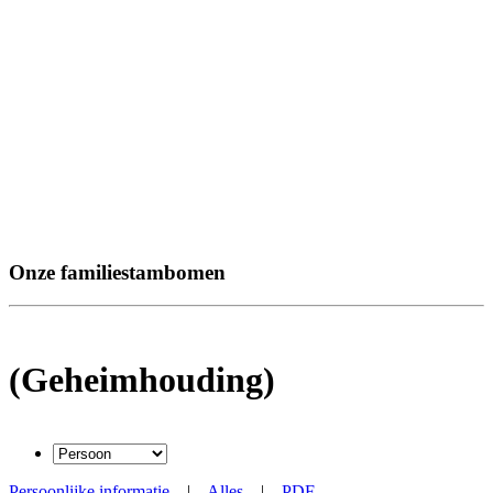
Onze familiestambomen
(Geheimhouding)
Persoonlijke informatie
|
Alles
|
PDF