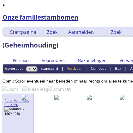
Onze familiestambomen
Startpagina
Zoek
Aanmelden
Zoek
(Geheimhouding)
Persoon
Voorouders
Nakomelingen
Verwa
Generaties:
Standaard
|
Verticaal
|
Compact
|
Box
|
A
Opm.: Scroll eventueel naar beneden of naar rechts om alles te kunn
Peter Hendricus
CLUYSEN
1869-1950