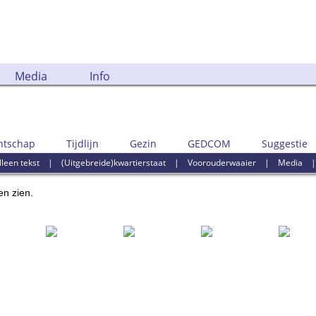
Media
Info
ntschap
Tijdlijn
Gezin
GEDCOM
Suggestie
lleen tekst
|
(Uitgebreide)kwartierstaat
|
Voorouderwaaier
|
Media
en zien.