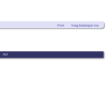
Print
Voeg bladwijzer toe
|
PDF